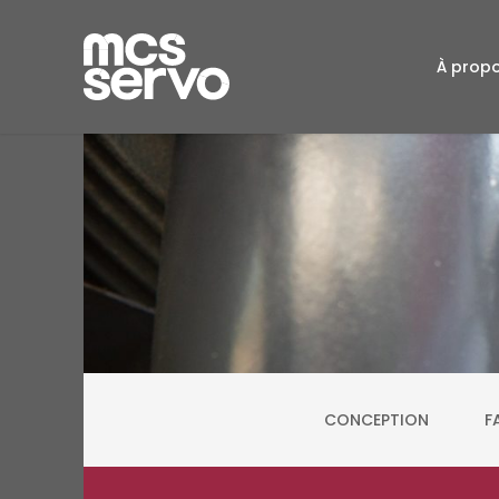
À prop
CONCEPTION
F