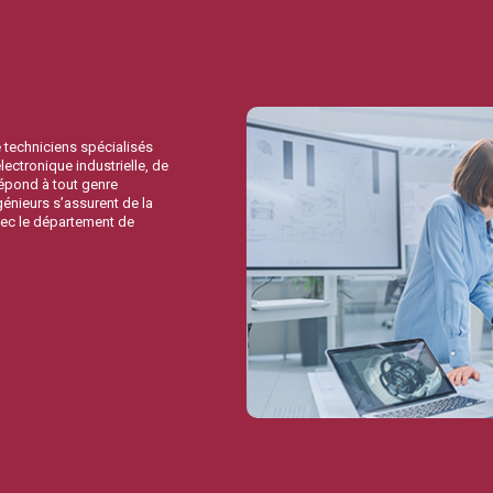
 techniciens spécialisés
lectronique industrielle, de
répond à tout genre
génieurs s’assurent de la
avec le département de