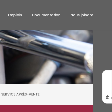
Emplois
Documentation
Nous joindre
SERVICE APRÈS-VENTE
P
H
T
e
c
h
n
o
l
o
g
i
e