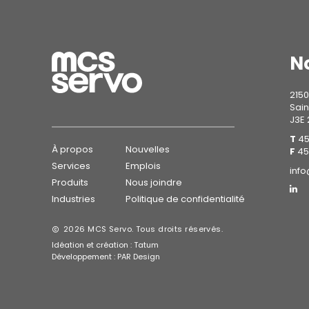
N
2150
Sain
J3E
T
45
À propos
Nouvelles
F
45
Services
Emplois
inf
Produits
Nous joindre
Industries
Politique de confidentialité
2026 MCS Servo. Tous droits réservés.
Idéation et création :
Tatum
Développement :
PAR Design