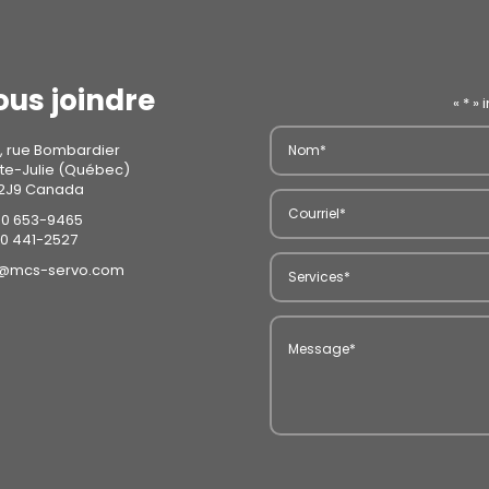
ous joindre
«
*
» 
, rue Bombardier
te-Julie (Québec)
 2J9 Canada
0 653-9465
0 441-2527
o@mcs-servo.com